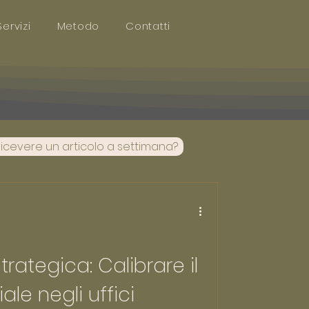
Servizi
Metodo
Contatti
ricevere un articolo a settimana?
strategica: Calibrare il
ale negli uffici