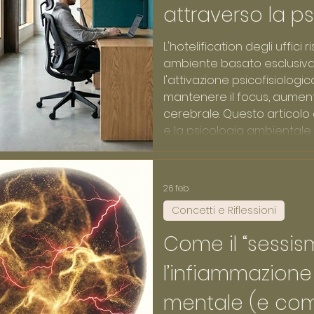
attraverso la p
L'hotelification degli uffici r
ambiente basato esclusiv
l'attivazione psicofisiologi
mantenere il focus, aumen
cerebrale. Questo articolo
e la psicologia ambientale 
residenziale, bilanciando l
la stimolazione biologica ri
26 feb
Concetti e Riflessioni
Come il “sessis
l’infiammazione
mentale (e com