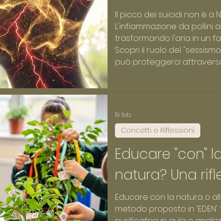
proteggerci)
Il picco dei suicidi non è a
L'infiammazione da pollini a
trasformando l'aria in un fatt
Scopri il ruolo del "sessis
può proteggerci attraverso 
19 feb
Concetti e Riflessioni
Educare "con" la
natura? Una rifl
Educare con la natura o alla
metodo proposto in 'EDEN'. 
purificatrici in aula e ana