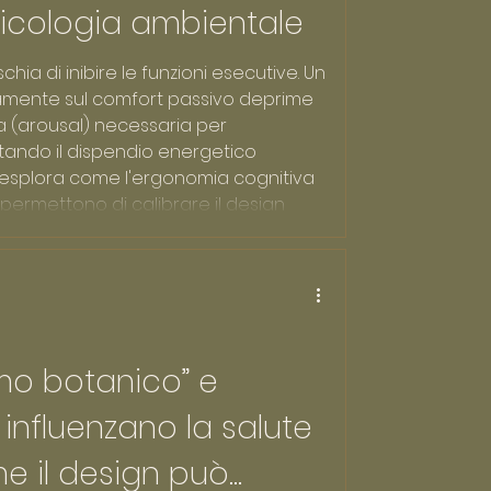
sicologia ambientale
ischia di inibire le funzioni esecutive. Un
amente sul comfort passivo deprime
ca (arousal) necessaria per
tando il dispendio energetico
 esplora come l'ergonomia cognitiva
permettono di calibrare il design
a riduzione del rumore sensoriale con
chiesta dal lavoro
mo botanico” e
 influenzano la salute
e il design può