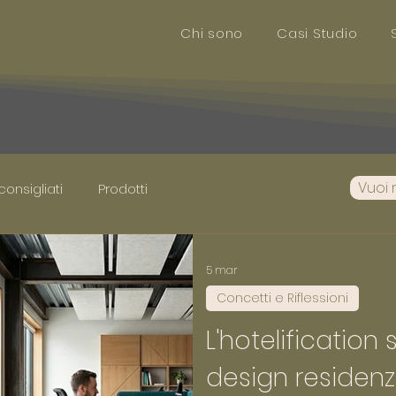
Chi sono
Casi Studio
Vuoi 
 consigliati
Prodotti
5 mar
Concetti e Riflessioni
L'hotelification 
design residenzi