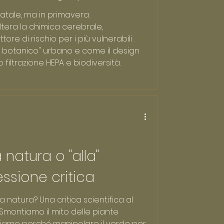
 Natale, ma in primavera.
ltera la chimica cerebrale,
ore di rischio per i più vulnerabili .
mo botanico" urbano e come il design
filtrazione HEPA e biodiversità.
 natura o "alla"
essione critica
 natura? Una critica scientifica al
Smontiamo il mito delle piante
lizziamo perché manipolare il verde per