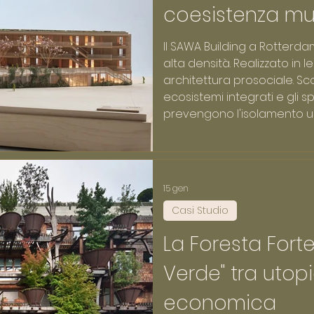
coesistenza mul
architettura pr
Il SAWA Building a Rotterda
alta densità. Realizzato in 
architettura prosociale. Sc
ecosistemi integrati e gli s
prevengono l'isolamento u
15 gen
Casi Studio
La Foresta Fortez
Verde" tra utop
economica