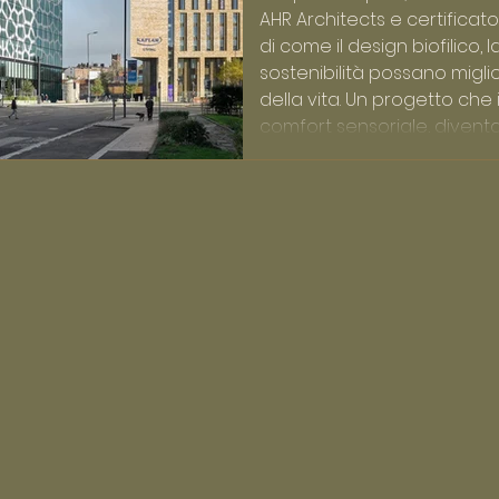
AHR Architects e certifica
di come il design biofilico,
sostenibilità possano miglio
della vita. Un progetto che 
comfort sensoriale, diventa
dell’architettura del benes