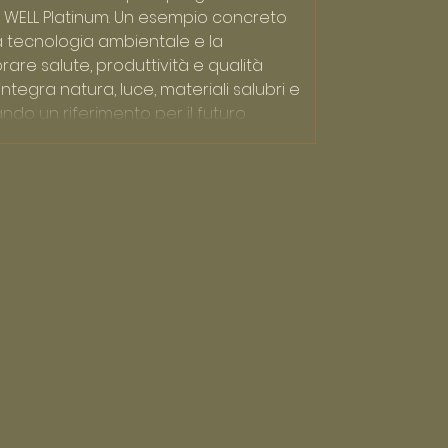
to WELL Platinum. Un esempio concreto
 la tecnologia ambientale e la
rare salute, produttività e qualità
integra natura, luce, materiali salubri e
ndo un riferimento per il futuro
sere.