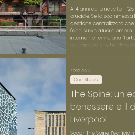
A 14 anni dalla nascita, il "
cruciale. Se la scommessa 
gestione centralizzata che 
l'analisi rivela luci e ombre.
interna ne fanno una "forte
coraggioso che ha dimostrat
urbana, ma che oggi suggeri
democratici e permeabil
7 ago 2025
Casi Studio
The Spine: un ed
benessere e il d
Liverpool
Scopri The Spine, l’edificio