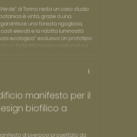
25 Verde" di Torino resta un caso studio
botanica è vinta, grazie a una
garantisce una foresta rigogliosa,
 I costi elevati e la ridotta luminosità
zza ecologica" esclusiva. Un prototipo
o la fattibilità tecnica della natura
sce la necessità di modelli futuri più
ificio manifesto per il
esign biofilico a
 manifesto di Liverpool progettato da