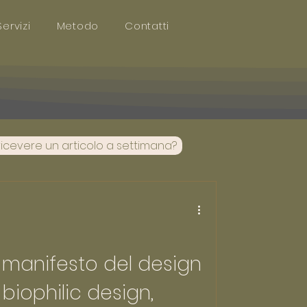
Servizi
Metodo
Contatti
ricevere un articolo a settimana?
l manifesto del design
 biophilic design,