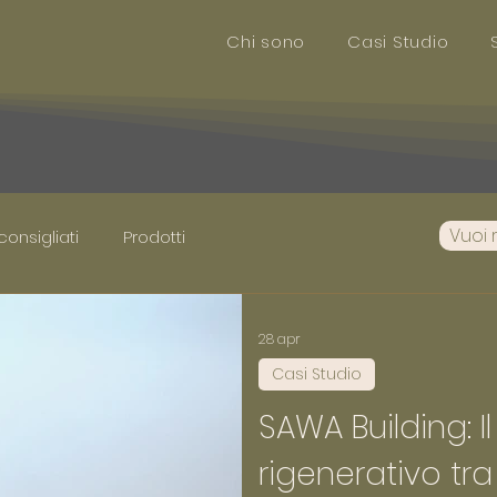
Chi sono
Casi Studio
Vuoi 
 consigliati
Prodotti
28 apr
Casi Studio
SAWA Building: I
rigenerativo tra