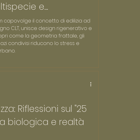
tispecie e
osociale
m capovolge il concetto di edilizia ad
legno CLT, unisce design rigenerativo e
opri come la geometria frattale, gli
pazi condivisi riducono lo stress e
rbano.
za: Riflessioni sul "25
ia biologica e realtà