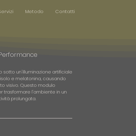
Servizi
Metodo
Contatti
e Performance
otto un'illuminazione artificiale 
tisolo e melatonina, causando 
nto visivo. Questo modulo 
er trasformare l'ambiente in un 
ività prolungata. 

ologia Ambientale e i criteri del 
), impareremo a progettare e 
are i ritmi circadiani, ridurre 
alità luminosa di uno spazio 