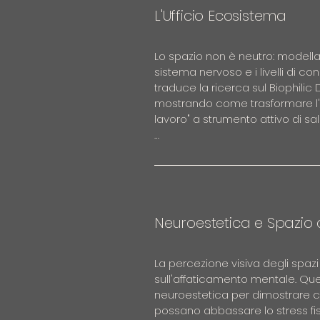
condiviso.

L'Ufficio Ecosistema
Obiettivi e Focus:

Lo spazio non è neutro: modella 
• OROLOGIO BIOLOGICO E SPAZIO:
sistema nervoso e i livelli di c
colore e luce blu sull'attivazione 
traduce la ricerca sul Biophilic 
esecutive.

mostrando come trasformare l'uf
• OLTRE I LUX (PROTOCOLLO WELL): 
lavoro" a strumento attivo di sal
comfort visivo e l'illuminazione 
Melanopic Lux).

Attraverso l'introduzione della A
• ERGONOMIA VISIVA PREVENTIVA: S
esploreremo il legame tra esser
sui monitor e affaticamento neu
fornire chiavi di lettura per ident
• AUDIT AMBIENTALE: Strumenti pr
invisibili e applicare interventi mi
luminosa degli spazi attuali e iden
prevenire il burnout.

Neuroestetica e Spazio 
Obiettivi e Focus:

La percezione visiva degli spazi
• FONDAMENTI DI PSICOLOGIA AMBIE
sull'affaticamento mentale. Que
a processare ambienti artificiali
neuroestetica per dimostrare co
recupero cognitivo.

possano abbassare lo stress fis