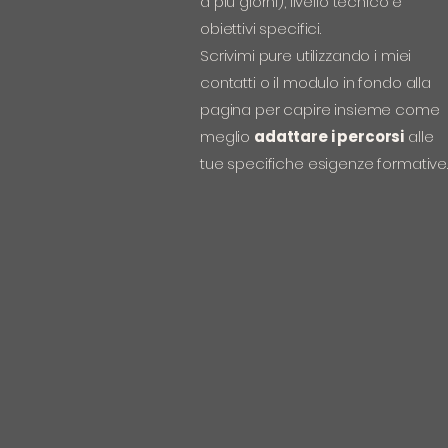
a più giorni), livello tecnico e
obiettivi specifici.
Scrivimi pure utilizzando i miei
contatti o il modulo in fondo alla
pagina per capire insieme come
meglio
adattare i percorsi
alle
tue specifiche esigenze formative.