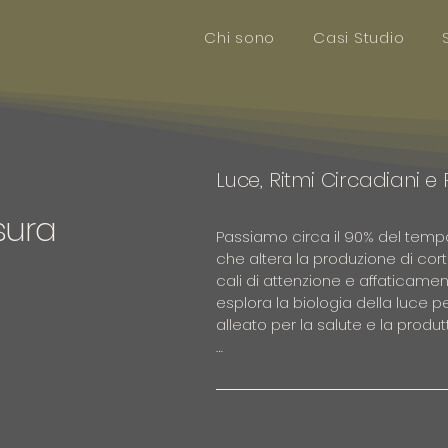
Chi sono
Casi Studio
Luce, Ritmi Circadiani 
sura
Passiamo circa il 90% del tempo s
che altera la produzione di cor
cali di attenzione e affaticame
esplora la biologia della luce p
alleato per la salute e la produtt
Attraverso i parametri della Psic
protocollo WELL (Concept: Light
gestire l'illuminazione per support
l'abbagliamento e valutare la qu