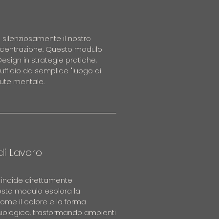
silenziosamente il nostro 
 L'impatto di temperatura 
oncentrazione. Questo modulo 
fisiologica e le funzioni 
Design in strategie pratiche, 
ficio da semplice "luogo di 
Requisiti avanzati per il 
ute mentale.

circadiana (EML - Equivalent 
ttention Restoration Theory (ART), 
trategie per contrastare riflessi 
e umano e natura. L'obiettivo è 
rologico.

ificare gli stressor ambientali 
atici per mappare la qualità 
rati per ridurre il cortisolo e 
tificare le criticità.
di Lavoro
 incide direttamente 
NTALE: Perché il cervello fatica 
sto modulo esplora la 
 e come la natura attiva il 
me il colore e la forma 
iologico, trasformando ambienti 