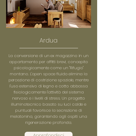
Ardua
La conversione di un ex magazzino in un
appartamento per affitti brevi, concepito
psicologicamente come un "Rifugio"
montano. L'open space fluido elimina la
percezione di costrizione spaziale, mentre
l'uso estensivo di legno e cotto abbassa
fisiologicamente l'attività del sistema
nervoso e i livelli di stress. Un progetto
illuminotecnico basato su luci calde e
puntuali favorisce la secrezione di
melatonina, garantendo agli ospiti una
rigenerazione profonda.
Approfondisci