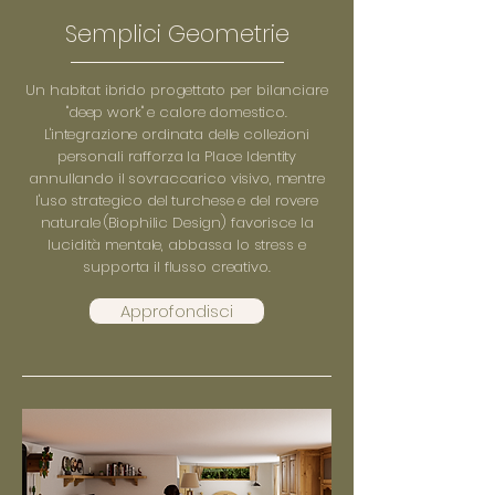
Semplici Geometrie
Un habitat ibrido progettato per bilanciare
"deep work" e calore domestico.
L'integrazione ordinata delle collezioni
personali rafforza la Place Identity
annullando il sovraccarico visivo, mentre
l'uso strategico del turchese e del rovere
naturale (Biophilic Design) favorisce la
lucidità mentale, abbassa lo stress e
supporta il flusso creativo.
Approfondisci