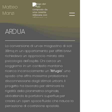
Matteo
Manzi
ARDUA
La conversione di un ex magazzino di soli
38mq in un appartamento per affitti brevi
richiedeva un approccio mirato alla
psicologia dell'ospite. Chi cerca un
soggiorno in un contesto montano
ricerca inconsciamente un "
Rifugio
": uno
spazio che offra massima protezione e
disconnessione dagli stimoli urbani. Il
progetto ha lavorato per eliminare la
rigidità della planimetria originale,
abbattendo le partizioni superflue per
creare un open space fluido che riduce la
percezione di costrizione spaziale.