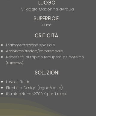
LUOGO
Villaggio Madonna d'Ardua
SUPERFICIE
38 m²
CRITICITÀ
Frammentazione spaziale
Ambiente freddo/impersonale
Necessità di rapido recupero psicofisico
(turismo)
SOLUZIONI
Layout fluido
Biophilic Design (legno/cotto)
Illuminazione <2700 K per il relax