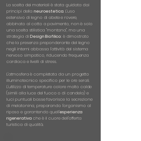
La scelta dei materiali è stata guidata dai
principi della
neuroestetica
. L'uso
estensivo di legno di abete e rovere,
abbinato al cotto a pavimento, non è solo
una scelta stilistica "montana", ma una
strategia di
Design Biofilico
: è dimostrato
che la presenza preponderante del legno
negli interni abbassa l'attività del sistema
nervoso simpatico, riducendo frequenza
cardiaca e livelli di stress.
L'atmosfera è completata da un progetto
illuminotecnico specifico per le ore serali.
L'utilizzo di temperature colore molto calde
(simili alla luce del fuoco o di candela) e
luci puntuali basse favorisce la secrezione
di melatonina, preparando l'organismo al
riposo e garantendo quell'
esperienza
rigenerativa
che è il cuore dell'offerta
turistica di qualità.