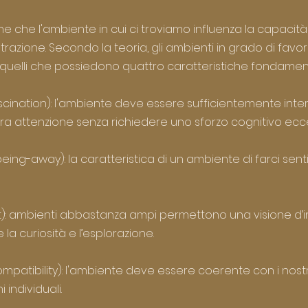
ene che l'ambiente in cui ci troviamo influenza la capacit
azione. Secondo la teoria, gli ambienti in grado di favorir
 quelli che possiedono quattro caratteristiche fondament
scination): l'ambiente deve essere sufficientemente inte
tra attenzione senza richiedere uno sforzo cognitivo ecc
ing-away): la caratteristica di un ambiente di farci senti
): ambienti abbastanza ampi permettono una visione d’
a curiosità e l’esplorazione.
mpatibility): l'ambiente deve essere coerente con i nostri 
 individuali.