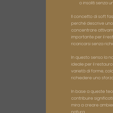
o insoliti senza 
Il concetto di soft f
perché descrive uno s
concentrare attivame
importante per il rest
ricaricarsi senza ric
In questo senso la 
ideale per il restaur
varietà di forme, col
richiedere uno sforz
In base a queste teor
contribuire significa
mira a creare ambien
natura.