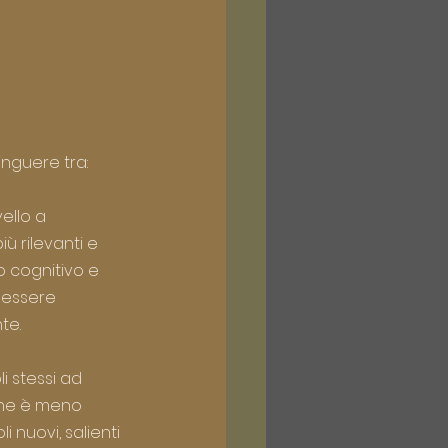
inguere tra:
ello a 
ù rilevanti e 
o cognitivo e 
 essere 
te.
i stessi ad 
one è meno 
nuovi, salienti 