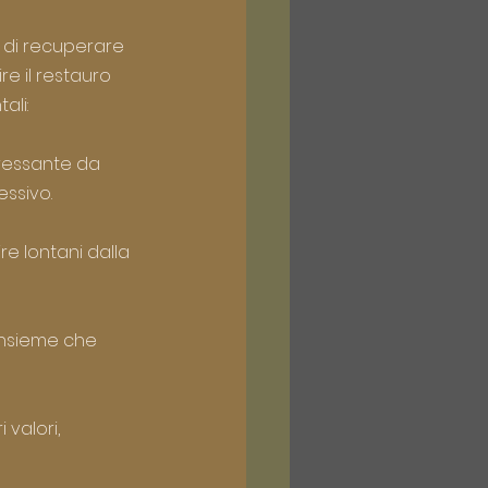
à di recuperare 
e il restauro 
ali:
ressante da 
essivo.
re lontani dalla 
insieme che 
valori, 