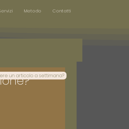
Servizi
Metodo
Contatti
vere un articolo a settimana?
zione?