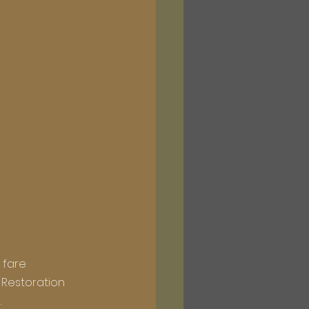
 fare 
 Restoration 
.