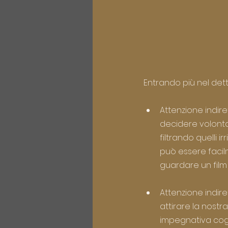
Entrando più nel detta
Attenzione indire
decidere volontar
filtrando quelli i
può essere facil
guardare un film 
Attenzione indire
attirare la nostr
impegnativa cogn