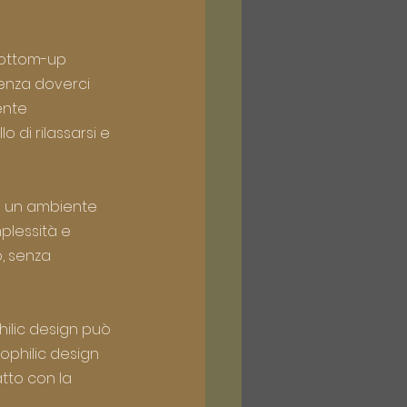
bottom-up 
senza doverci 
ente 
 di rilassarsi e 
o un ambiente 
plessità e 
, senza 
hilic design può 
ophilic design 
tto con la 