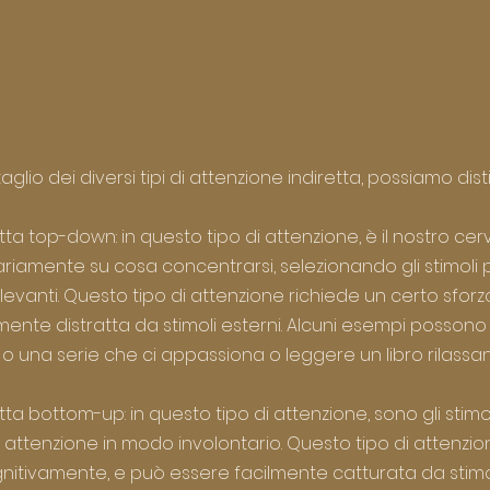
glio dei diversi tipi di attenzione indiretta, possiamo dist
tta top-down: in questo tipo di attenzione, è il nostro cerv
iamente su cosa concentrarsi, selezionando gli stimoli pi
rrilevanti. Questo tipo di attenzione richiede un certo sforz
mente distratta da stimoli esterni. Alcuni esempi possono
o una serie che ci appassiona o leggere un libro rilassan
tta bottom-up: in questo tipo di attenzione, sono gli stimol
a attenzione in modo involontario. Questo tipo di attenzi
itivamente, e può essere facilmente catturata da stimoli 