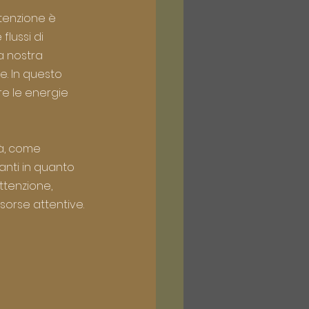
tenzione è 
lussi di 
a nostra 
. In questo 
e le energie 
tà, come 
anti in quanto 
ttenzione, 
sorse attentive.