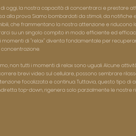
di oggi, la nostra capacità di concentrarci e prestare at
alla prova. Siamo bombardati da stimoli, da notifiche e f
nibili, che frammentano la nostra attenzione e riducono l
arci su un singolo compito in modo efficiente ed efficace
 di momenti di "relax" diventa fondamentale per recuperar
a concentrazione.
, non tutti i momenti di relax sono uguali. Alcune attivi
orrere brevi video sul cellulare, possono sembrare rilass
enzione focalizzata e continua. Tuttavia, questo tipo di a
ndiretta top-down, rigenera solo parzialmente le nostre ri