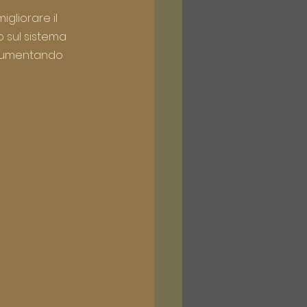
igliorare il 
 sul sistema 
e aumentando 