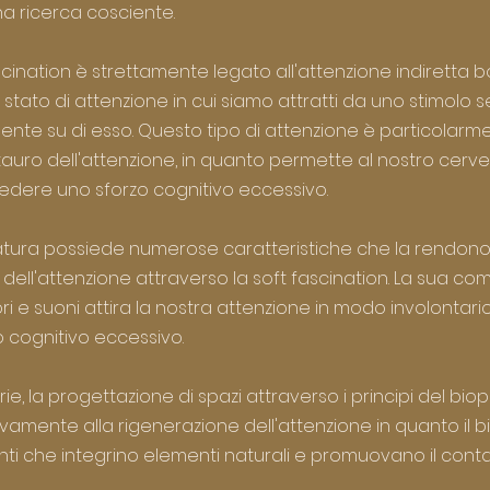
una ricerca cosciente.
ascination è strettamente legato all'attenzione indiretta 
tato di attenzione in cui siamo attratti da uno stimolo 
nte su di esso. Questo tipo di attenzione è particolarm
auro dell'attenzione, in quanto permette al nostro cervello
hiedere uno sforzo cognitivo eccessivo.
natura possiede numerose caratteristiche che la rendon
o dell'attenzione attraverso la soft fascination. La sua com
ori e suoni attira la nostra attenzione in modo involontario
o cognitivo eccessivo.
ie, la progettazione di spazi attraverso i principi del biop
tivamente alla rigenerazione dell'attenzione in quanto il bi
ti che integrino elementi naturali e promuovano il conta