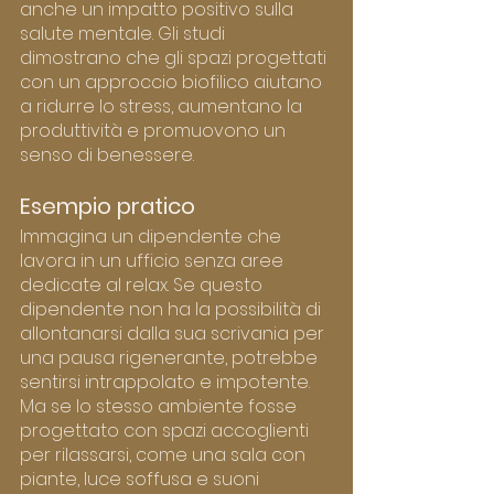
anche un impatto positivo sulla 
salute mentale. Gli studi 
dimostrano che gli spazi progettati 
con un approccio biofilico aiutano 
a ridurre lo stress, aumentano la 
produttività e promuovono un 
senso di benessere.
Esempio pratico
Immagina un dipendente che 
lavora in un ufficio senza aree 
dedicate al relax. Se questo 
dipendente non ha la possibilità di 
allontanarsi dalla sua scrivania per 
una pausa rigenerante, potrebbe 
sentirsi intrappolato e impotente. 
Ma se lo stesso ambiente fosse 
progettato con spazi accoglienti 
per rilassarsi, come una sala con 
piante, luce soffusa e suoni 