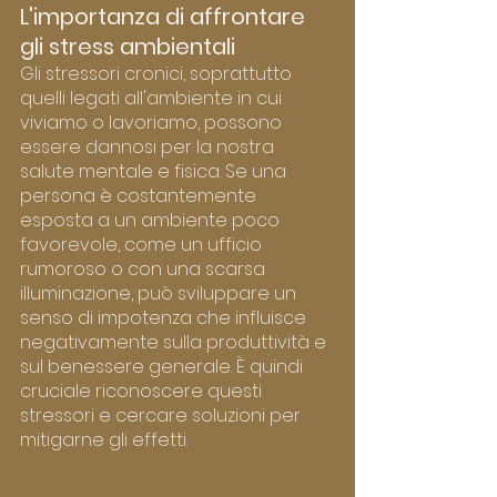
L'importanza di affrontare 
gli stress ambientali
Gli stressori cronici, soprattutto 
quelli legati all'ambiente in cui 
viviamo o lavoriamo, possono 
essere dannosi per la nostra 
salute mentale e fisica. Se una 
persona è costantemente 
esposta a un ambiente poco 
favorevole, come un ufficio 
rumoroso o con una scarsa 
illuminazione, può sviluppare un 
senso di impotenza che influisce 
negativamente sulla produttività e 
sul benessere generale. È quindi 
cruciale riconoscere questi 
stressori e cercare soluzioni per 
mitigarne gli effetti.