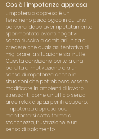
Cos'è l'impotenza appresa
L'impotenza appresa è un 
fenomeno psicologico in cui una 
persona, dopo aver ripetutamente 
sperimentato eventi negativi 
senza riuscire a cambiarli, inizia a 
credere che qualsiasi tentativo di 
migliorare la situazione sia inutile. 
Questa condizione porta a una 
perdita di motivazione e a un 
senso di impotenza anche in 
situazioni che potrebbero essere 
modificate. In ambienti di lavoro 
stressanti, come un ufficio senza 
aree relax o spazi per il recupero, 
l'impotenza appresa può 
manifestarsi sotto forma di 
stanchezza, frustrazione e un 
senso di isolamento.