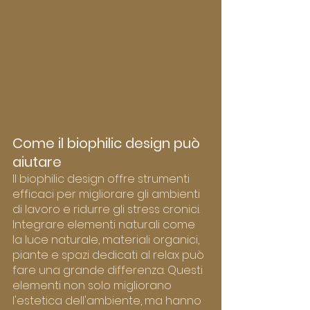
Come il biophilic design può 
aiutare
Il biophilic design offre strumenti 
efficaci per migliorare gli ambienti 
di lavoro e ridurre gli stress cronici. 
Integrare elementi naturali come 
la luce naturale, materiali organici, 
piante e spazi dedicati al relax può 
fare una grande differenza. Questi 
elementi non solo migliorano 
l'estetica dell'ambiente, ma hanno 