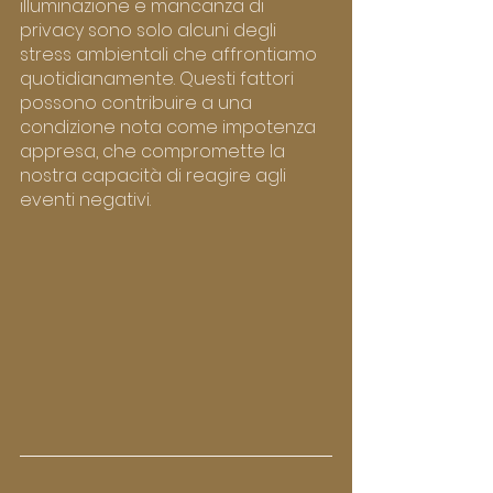
illuminazione e mancanza di 
privacy sono solo alcuni degli 
stress ambientali che affrontiamo 
quotidianamente. Questi fattori 
possono contribuire a una 
condizione nota come impotenza 
appresa, che compromette la 
nostra capacità di reagire agli 
eventi negativi.