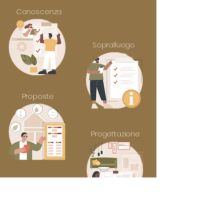
Conoscenza
Sopralluogo
Proposte
Progettazione
Realizzazione