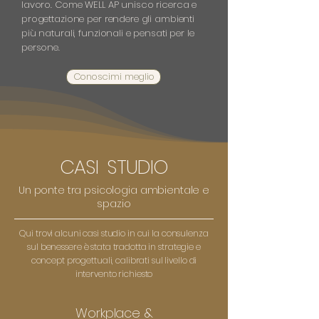
lavoro. Come WELL AP unisco ricerca e
progettazione per rendere gli ambienti
più naturali, funzionali e pensati per le
persone.
Conoscimi meglio
CASI STUDIO
Un ponte tra psicologia ambientale e
spazio
Qui trovi alcuni casi studio in cui la consulenza
sul benessere è stata tradotta in strategie e
concept progettuali, calibrati sul livello di
intervento richiesto
Workplace &