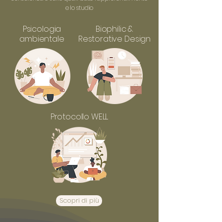
e lo studio
Psicologia
Biophilic &
ambientale
Restorative Design
Protocollo WELL
Scopri di più