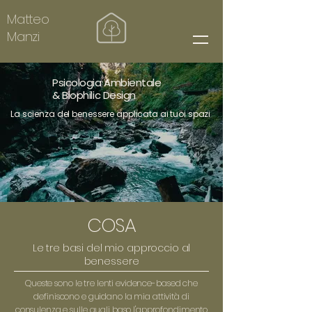
Matteo
Manzi
Psicologia Ambientale
& Biophilic Design
La scienza del benessere applicata ai tuoi spazi
COSA
Le tre basi del mio approccio al
benessere
Queste sono le tre lenti evidence-based che
definiscono e guidano la mia attività di
consulenza e sulle quali baso l'approfondimento