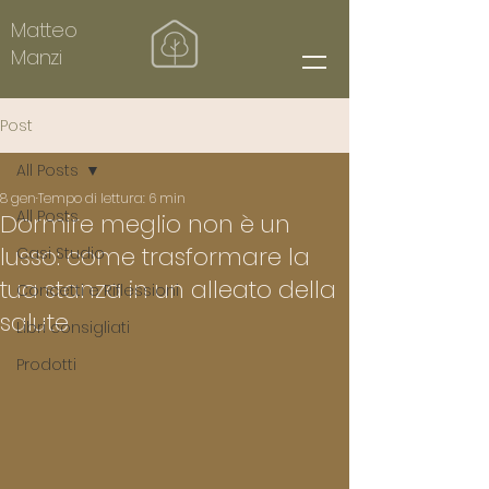
Matteo
Manzi
Post
All Posts
8 gen
Tempo di lettura: 6 min
All Posts
Dormire meglio non è un
lusso: come trasformare la
Casi Studio
tua stanza in un alleato della
Concetti e Riflessioni
salute
Libri consigliati
Prodotti