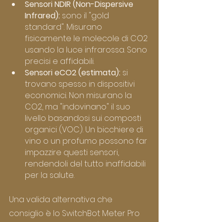
Sensori NDIR (Non-Dispersive 
Infrared):
 sono il "gold 
standard". Misurano 
fisicamente le molecole di CO2 
usando la luce infrarossa. Sono 
precisi e affidabili.
Sensori eCO2 (estimata):
 si 
trovano spesso in dispositivi 
economici. Non misurano la 
CO2, ma "indovinano" il suo 
livello basandosi sui composti 
organici (VOC). Un bicchiere di 
vino o un profumo possono far 
impazzire questi sensori, 
rendendoli del tutto inaffidabili 
per la salute.
Una valida alternativa che 
consiglio è lo SwitchBot Meter Pro 