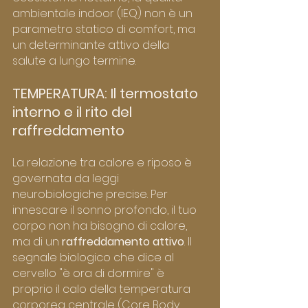
ambientale indoor (IEQ) non è un 
parametro statico di comfort, ma 
un determinante attivo della 
salute a lungo termine.
TEMPERATURA: Il termostato 
interno e il rito del 
raffreddamento
La relazione tra calore e riposo è 
governata da leggi 
neurobiologiche precise. Per 
innescare il sonno profondo, il tuo 
corpo non ha bisogno di calore, 
ma di un 
raffreddamento attivo
. Il 
segnale biologico che dice al 
cervello "è ora di dormire" è 
proprio il calo della temperatura 
corporea centrale (Core Body 