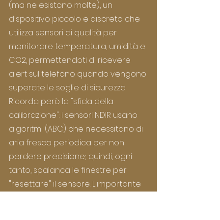
(ma ne esistono molte), un 
dispositivo piccolo e discreto che 
utilizza sensori di qualità per 
monitorare temperatura, umidità e 
CO2, permettendoti di ricevere 
alert sul telefono quando vengono 
superate le soglie di sicurezza. 
Ricorda però la "sfida della 
calibrazione": i sensori NDIR usano 
algoritmi (ABC) che necessitano di 
aria fresca periodica per non 
perdere precisione; quindi, ogni 
tanto, spalanca le finestre per 
"resettare" il sensore. L'importante 
non è guardare il singolo dato 
istantaneo, ma osservare le 