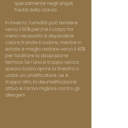
specialmente negli angoli 
freddi della stanza.
In inverno, l'umidità può tendere 
verso il 60% perché il corpo ha 
meno necessità di disperdere 
calore tramite il sudore, mentre in 
estate è meglio restare verso il 40% 
per facilitare la dissipazione 
termica. Se l'aria è troppo secca, 
spesso basta aprire la finestra o 
usare un umidificatore; se è 
troppo alta, la deumidificazione 
attiva è l'arma migliore contro gli 
allergeni.