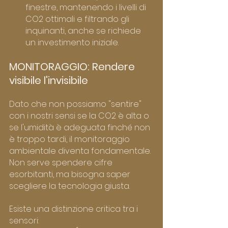
finestre, mantenendo i livelli di 
CO2 ottimali e filtrando gli 
inquinanti, anche se richiede 
un investimento iniziale.
MONITORAGGIO: Rendere 
visibile l'invisibile
Dato che non possiamo "sentire" 
con i nostri sensi se la CO2 è alta o 
se l'umidità è adeguata finché non 
è troppo tardi, il monitoraggio 
ambientale diventa fondamentale. 
Non serve spendere cifre 
esorbitanti, ma bisogna saper 
scegliere la tecnologia giusta.
Esiste una distinzione critica tra i 
sensori: