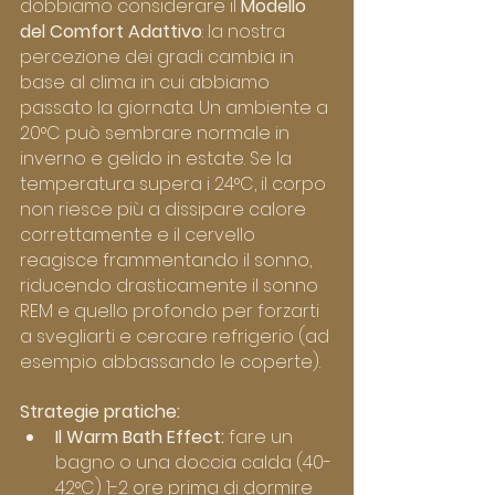
dobbiamo considerare il 
Modello 
del Comfort Adattivo
: la nostra 
percezione dei gradi cambia in 
base al clima in cui abbiamo 
passato la giornata. Un ambiente a 
20°C può sembrare normale in 
inverno e gelido in estate. Se la 
temperatura supera i 24°C, il corpo 
non riesce più a dissipare calore 
correttamente e il cervello 
reagisce frammentando il sonno, 
riducendo drasticamente il sonno 
REM e quello profondo per forzarti 
a svegliarti e cercare refrigerio (ad 
esempio abbassando le coperte).
Strategie pratiche:
Il Warm Bath Effect:
 fare un 
bagno o una doccia calda (40-
42°C) 1-2 ore prima di dormire 