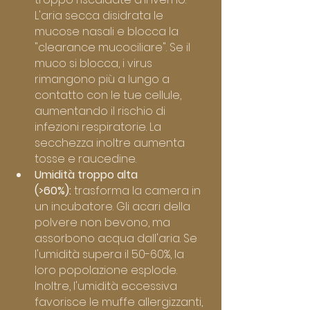
L'aria secca disidrata le 
mucose nasali e blocca la 
"clearance mucociliare". Se il 
muco si blocca, i virus 
rimangono più a lungo a 
contatto con le tue cellule, 
aumentando il rischio di 
infezioni respiratorie. La 
secchezza inoltre aumenta 
tosse e raucedine.
Umidità troppo alta 
(>60%):
 trasforma la camera in 
un incubatore. Gli acari della 
polvere non bevono, ma 
assorbono acqua dall'aria. Se 
l'umidità supera il 50-60%, la 
loro popolazione esplode. 
Inoltre, l'umidità eccessiva 
favorisce le muffe allergizzanti, 