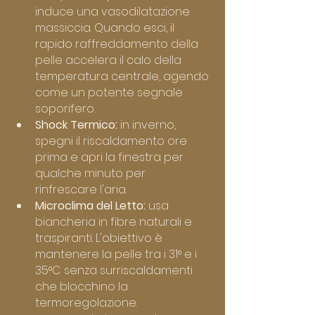
induce una vasodilatazione 
massiccia. Quando esci, il 
rapido raffreddamento della 
pelle accelera il calo della 
temperatura centrale, agendo 
come un potente segnale 
soporifero.
Shock Termico:
 in inverno, 
spegni il riscaldamento ore 
prima e apri la finestra per 
qualche minuto per 
rinfrescare l'aria.
Microclima del Letto:
 usa 
biancheria in fibre naturali e 
traspiranti. L'obiettivo è 
mantenere la pelle tra i 31° e i 
35°C senza surriscaldamenti 
che blocchino la 
termoregolazione.