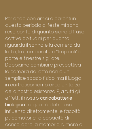
Parlando con amici e parenti in 
questo periodo di feste mi sono 
reso conto di quanto siano diffuse 
cattive abitudini per quanto 
riguarda il sonno e la camera da 
letto, tra temperature “tropicali” e 
porte e finestre sigillate.
Dobbiamo cambiare prospettiva: 
la camera da letto non è un 
semplice spazio fisico, ma il luogo 
in cui trascorriamo circa un terzo 
della nostra esistenza. È, a tutti gli 
effetti, il nostro 
caricabatterie 
biologico
. La qualità del riposo 
influenza direttamente le facoltà 
psicomotorie, la capacità di 
consolidare la memoria, l’umore e 