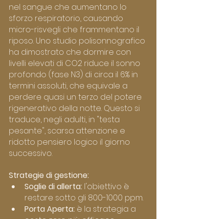
nel sangue che aumentano lo 
sforzo respiratorio, causando 
micro-risvegli che frammentano il 
riposo. Uno studio polisonnografico 
ha dimostrato che dormire con 
livelli elevati di CO2 riduce il sonno 
profondo (fase N3) di circa il 6% in 
termini assoluti, che equivale a 
perdere quasi un terzo del potere 
rigenerativo della notte. Questo si 
traduce, negli adulti, in "testa 
pesante", scarsa attenzione e 
ridotto pensiero logico il giorno 
successivo.
Strategie di gestione:
Soglie di allerta:
 l'obiettivo è 
restare sotto gli 800-1000 ppm.
Porta Aperta:
 è la strategia a 