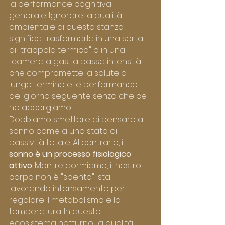
la performance cognitiva 
generale. Ignorare la qualità 
ambientale di questa stanza 
significa trasformarla in una sorta 
di "trappola termica" o in una 
"camera a gas" a bassa intensità 
che compromette la salute a 
lungo termine e le performance 
del giorno seguente senza che ce 
ne accorgiamo.
Dobbiamo smettere di pensare al 
sonno come a uno stato di 
passività totale. Al contrario, il 
sonno è un processo fisiologico 
attivo
. Mentre dormiamo, il nostro 
corpo non è "spento"; sta 
lavorando intensamente per 
regolare il metabolismo e la 
temperatura. In questo 
ecosistema notturno, la qualità 