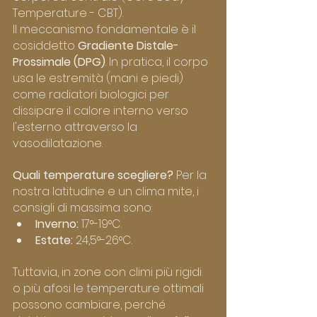
Temperature - CBT).
Il meccanismo fondamentale è il 
cosiddetto 
Gradiente Distale-
Prossimale (DPG)
. In pratica, il corpo 
usa le estremità (mani e piedi) 
come radiatori biologici per 
dissipare il calore interno verso 
l'esterno attraverso la 
vasodilatazione.
Quali temperature scegliere?
 Per la 
nostra latitudine e un clima mite, i 
consigli di massima sono:
Inverno:
 17°-19°C.
Estate:
 24,5°-26°C.
Tuttavia, in zone con climi più rigidi 
o più afosi le temperature ottimali 
possono cambiare, perché 