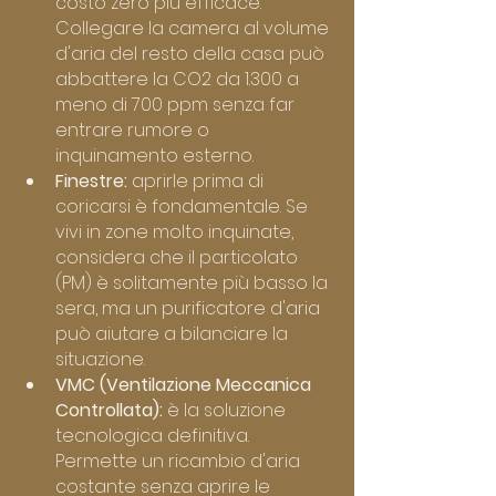
costo zero più efficace. 
Collegare la camera al volume 
d'aria del resto della casa può 
abbattere la CO2 da 1.300 a 
meno di 700 ppm senza far 
entrare rumore o 
inquinamento esterno.
Finestre:
 aprirle prima di 
coricarsi è fondamentale. Se 
vivi in zone molto inquinate, 
considera che il particolato 
(PM) è solitamente più basso la 
sera, ma un purificatore d'aria 
può aiutare a bilanciare la 
situazione.
VMC (Ventilazione Meccanica 
Controllata):
 è la soluzione 
tecnologica definitiva. 
Permette un ricambio d'aria 
costante senza aprire le 