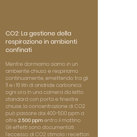
CO2: La gestione della 
respirazione in ambienti 
confinati
Mentre dormiamo siamo in un 
ambiente chiuso e respiriamo 
continuamente, emettendo tra gli 
11 e i 16 litri di anidride carbonica 
ogni ora. In una camera da letto 
standard con porta e finestre 
chiuse, la concentrazione di CO2 
può passare dai 400-500 ppm a 
oltre 
2.500 ppm
 entro il mattino.
Gli effetti sono documentati: 
l'eccesso di CO2 stimola i recettori 